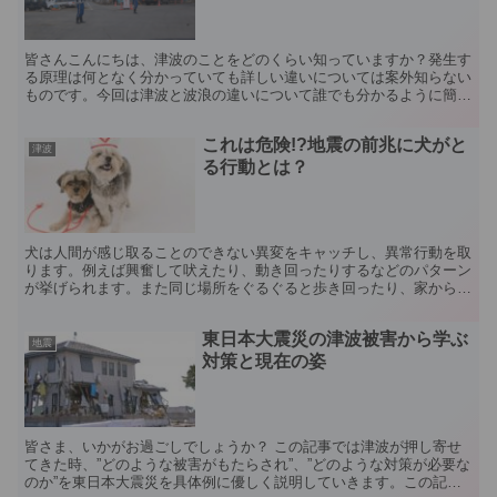
皆さんこんにちは、津波のことをどのくらい知っていますか？発生す
る原理は何となく分かっていても詳しい違いについては案外知らない
ものです。今回は津波と波浪の違いについて誰でも分かるように簡単
に解説していきます。 波浪の前に津波を知ろう！ 津波と...
これは危険!?地震の前兆に犬がと
津波
る行動とは？
犬は人間が感じ取ることのできない異変をキャッチし、異常行動を取
ります。例えば興奮して吠えたり、動き回ったりするなどのパターン
が挙げられます。また同じ場所をぐるぐると歩き回ったり、家から逃
げようとしたりとにかく落ち着きがなくなります。
東日本大震災の津波被害から学ぶ
地震
対策と現在の姿
皆さま、いかがお過ごしでしょうか？ この記事では津波が押し寄せ
てきた時、”どのような被害がもたらされ”、”どのような対策が必要な
のか”を東日本大震災を具体例に優しく説明していきます。この記事