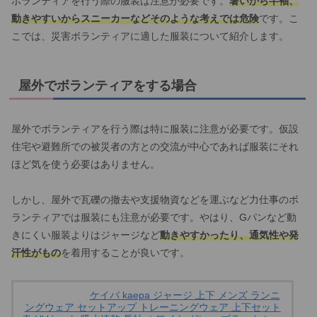
ボランティアを行う際の服装は注意が必要です。
暑いから半袖、
動きやすいからスニーカーなどそのような考えでは危険
です。こ
こでは、災害ボランティアに適した服装について紹介します。
屋外でボランティアをする場合
屋外でボランティアを行う際は特に服装に注意が必要です。仮設
住宅や避難所での被災者の方との交流が中心であれば服装にそれ
ほど気を使う必要はありません。
しかし、屋外で瓦礫の撤去や支援物資などを運ぶなど力仕事のボ
ランティアでは服装にも注意が必要です。やはり、Gパンなど動
きにくい服装よりはジャージなど
動きやすかったり、通気性や発
汗性がもの
を着用することが良いです。
ケイパ kaepa ジャージ 上下 メンズ ランニ
ングウェア セットアップ トレーニングウェア 上下セット