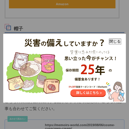
Amazon
帽子
閉じる
太陽の日差しを避けるための必需品です。また、雨なども防ぐこ
とも出来るので必ず持参しましょう。
日焼け止めクリーム
長時間炎天下にいる際は必要です。女性に限らず、肌の弱い男性
の方も持っておくと良いでしょう。
こちらの日焼け止めに関する記事が丁寧だったため、こちらの記
事も合わせてご覧ください。
https://memoirs-world.com/2019/08/06/cosme-
cunscreen-cream/