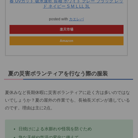
春 UVカット 吸水速乾 長袖 ホワイト グレー ブラック レッ
ド ネイビー S M L LL 3L
posted with
カエレバ
楽天市場
Amazon
夏の災害ボランティアを行なう際の服装
夏休みなど長期休暇に災害ボランティアに赴く方は多いのではな
いでしょうか？夏の屋外の作業でも、長袖長ズボンが適している
のです。理由は主に2点。
日焼けによる水膨れや怪我を防ぐため
急な天候や気温の変化に備えて