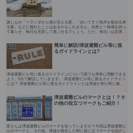
誰しもが「ベランダから海が見える家」「歩いてすぐ海岸を散歩出来
る家」などに憧れたことはあるかもしれません。自然と一体感を持っ
て暮らせ、毎日を充実して過ごせるでしょう。ただ、海沿いは災害に
は強くありません。三陸地域などの海岸沿いの地域は201...
簡単に解説!津波避難ビル等に係
津波
るガイドラインとは?
津波避難ビル等に係るガイドラインについて誰でも簡単に理解できる
よう、5分で解説していきます。 津波避難ビル等に係るガイドライン
とは？ 津波避難ビル等に係るガイドラインとは津波が来た時に備え
て、みんなが一時的に避難でき、なおかつ津波に耐えられ...
津波避難ビルのマークとは！？そ
津波
の他の役立つマークもご紹介！
皆さんは津波避難ビルのマークを知っていますか？今回は津波避難ビ
ルのマークと、その他、津波が発生した時に役に立つマークを紹介し