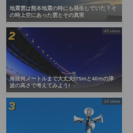
地震雲は熊本地震の時にも発生していた？そ
の時上空にあった雲とその真実
49 views
海抜何メートルまで大丈夫!?5mと40ｍの津
波の高さで考えてみよう!
14 views