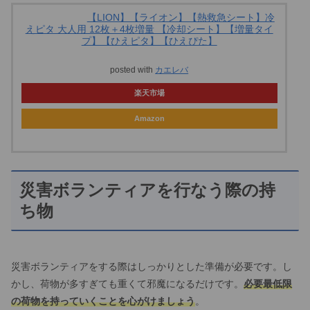
【LION】【ライオン】【熱救急シート】冷
えピタ 大人用 12枚＋4枚増量 【冷却シート】【増量タイ
プ】【ひえピタ】【ひえぴた】
posted with
カエレバ
楽天市場
Amazon
災害ボランティアを行なう際の持
ち物
災害ボランティアをする際はしっかりとした準備が必要です。し
かし、荷物が多すぎても重くて邪魔になるだけです。
必要最低限
の荷物を持っていくことを心がけましょう
。