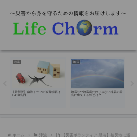
コラム
地震
停
の前
通信系の災害対策に格安SIMを活用し
南海トラフ地震は過去にも発生してい
【梅
よう
た！歴史に残される多くの巨大地震と
ら安
は
ホーム
津波
【災害ボランティア 服装】被災地に迷