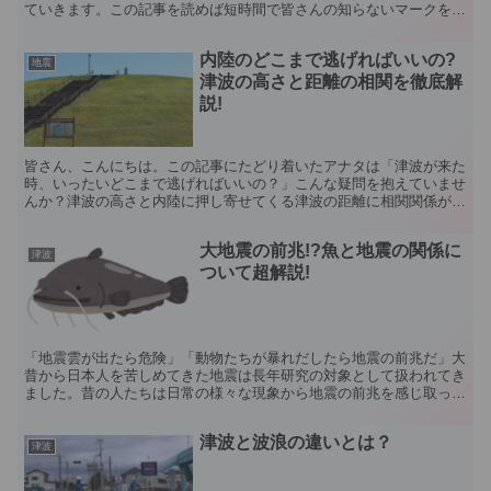
ていきます。この記事を読めば短時間で皆さんの知らないマークを知
ることができます。 津波避難ビルのマーク 通常の津波避...
内陸のどこまで逃げればいいの?
地震
津波の高さと距離の相関を徹底解
説!
皆さん、こんにちは。この記事にたどり着いたアナタは「津波が来た
時、いったいどこまで逃げればいいの？」こんな疑問を抱えていませ
んか？津波の高さと内陸に押し寄せてくる津波の距離に相関関係があ
れば、逃げる時大きなヒントになりますよね…この記事では...
大地震の前兆!?魚と地震の関係に
津波
ついて超解説!
「地震雲が出たら危険」「動物たちが暴れだしたら地震の前兆だ」大
昔から日本人を苦しめてきた地震は長年研究の対象として扱われてき
ました。昔の人たちは日常の様々な現象から地震の前兆を感じ取って
いたのです。そのうちの一つに魚の存在があげられます。魚...
津波と波浪の違いとは？
津波