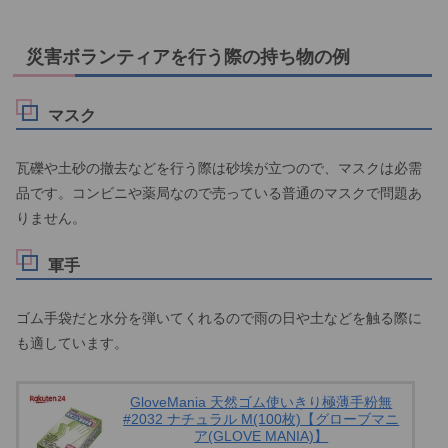
災害ボランティアを行う際の持ち物の例
マスク
瓦礫や土砂の撤去などを行う際は砂埃が立つので、マスクは必需
品です。コンビニや薬局なので売っている普通のマスクで問題あ
りません。
軍手
ゴム手袋だと水分を弾いてくれるので雨の日や土などを触る際に
も適しています。
GloveMania 天然ゴム使いきり極薄手粉無
#2032 ナチュラル M(100枚)【グローブマニ
ア(GLOVE MANIA)】