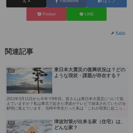
X
Facebook
はてブ
Pocket
LINE
Kaito
関連記事
東日本大震災の復興状況は？どの
地震
ような現状・課題が存在する？
2011年3月11日から今年で8年目。皆さんは東日本大震災について覚
えていますか？私は東北で起きた津波がテレビで放送されていたのを
鮮明に覚えています。当時中学生だった私は「これが現実に起こって
いる事なのか」すぐに把握できませんでした。その後...
津波対策が出来る家（住宅）は、
津波
どんな家？