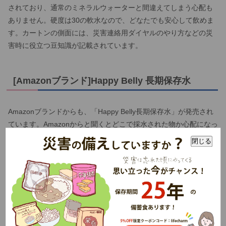
されており、通常のミネラルウォーターと間違えてしまう心配も
ありません。硬度は30の軟水なので、どなたでも安心して飲めま
す。カートンの側面には、災害連絡用ダイヤルのやり方などの災
害時に役立つ豆知識が記載されています。
[Amazonブランド]Happy Belly 長期保存水
Amazonブランドからも、「Happy Belly長期保存水」が発売され
ています。Amazonからと聞くとどこで採水された物か心配になっ
てしまうかもしれませんが、中身は山梨・甲州の天然水です。賞
閉じる
味期限はおよそ5年。持ち運びのしやすい500mlの小さなサイズで
す。
5年 保存水 備蓄用 ミネラルウォーター
ICSselection