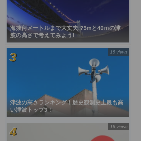
海抜何メートルまで大丈夫!?5mと40ｍの津
波の高さで考えてみよう!
18 views
津波の高さランキング！歴史観測史上最も高
い津波トップ3！
16 views