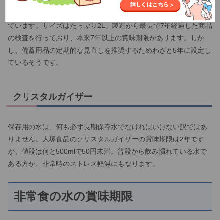
ICSselectionからは、5年間の保存ができる長期保存水が発売され
ています。サイズはたっぷり2L。製造から最長で7年経過した商品
の検査を行っており、本来7年以上の賞味期限があります。しか
し、備蓄用品の定期的な見直しを推奨するためわざと5年に設定し
ているそうです。
クリスタルガイザー
保存用の水は、何も必ず長期保存水でなければいけない訳ではあ
りません。大塚食品のクリスタルガイザーの賞味期限は2年です
が、値段は何と500mlで50円未満。普段から飲み慣れている水で
ある方が、非常時のストレス軽減にもなります。
非常食の水の賞味期限