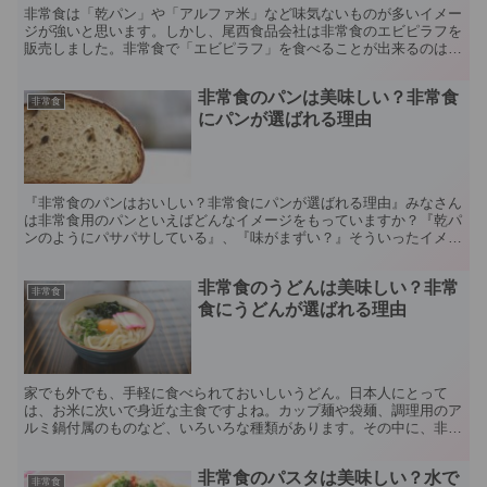
非常食は「乾パン」や「アルファ米」など味気ないものが多いイメー
ジが強いと思います。しかし、尾西食品会社は非常食のエビピラフを
販売しました。非常食で「エビピラフ」を食べることが出来るのは嬉
しいことですよね。今回は、そんな非常食のエビピラフにつ...
非常食のパンは美味しい？非常食
非常食
にパンが選ばれる理由
『非常食のパンはおいしい？非常食にパンが選ばれる理由』みなさん
は非常食用のパンといえばどんなイメージをもっていますか？『乾パ
ンのようにパサパサしている』、『味がまずい？』そういったイメー
ジを持っている人も多いと思います。じつは最近の非常食用...
非常食のうどんは美味しい？非常
非常食
食にうどんが選ばれる理由
家でも外でも、手軽に食べられておいしいうどん。日本人にとって
は、お米に次いで身近な主食ですよね。カップ麺や袋麺、調理用のア
ルミ鍋付属のものなど、いろいろな種類があります。その中に、非常
食用のうどんもあるのはご存じでしょうか。非常食ですから、...
非常食のパスタは美味しい？水で
非常食