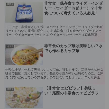
非常食・保存食でウイダーインゼ
非常食
リー（ウイダーinゼリー）？非常
食について考えている人必見！
ここでは、非常食として役に立つウイダーインゼリー（ウイダーinゼ
リー）について簡潔に紹介します 非常食・保存食のウイダーインゼ
リー（ウイダーinゼリー）とは ウイダーインゼリーとは森永製菓さ
んが販売しているゼリー飲料です。「10秒飯」や「1...
非常食のカップ麺は美味しい？水
非常食
でも作れるカップ麺
手軽に手早く作れて美味しいカップ麺。種類も多く、定番から意外な
味まで幅広く対応しています。昼食や小腹がすいた時のために、ご家
庭に買いだめしている方も多いのではないでしょうか。そんな身近な
存在として愛されているカップ麺ですが、実は災害に備えて...
【非常食 エビピラフ】美味し
非常食
い！尾西の非常食のエビピラフ