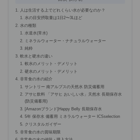
人は生活する上でどれくらい水が必要なのか？
水の目安摂取量は1日2〜3Lほど
水の種類
水道水(常水)
ミネラルウォーター・ナチュラルウォーター
純粋
軟水と硬水の違い
軟水のメリット・デメリット
硬水のメリット・デメリット
非常食の水の紹介
サントリー 南アルプスの天然水 防災備蓄用
アサヒ飲料 「アサヒ おいしい水」天然水 長期保存水
(防災備蓄用)
[Amazonブランド]Happy Belly 長期保存水
5年 保存水 備蓄用 ミネラルウォーター ICSselection
クリスタルガイザー
非常食の水の賞味期限
非常食の水の値段・購入方法