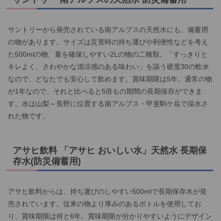
サントリーから発売されている南アルプスの天然水にも、備蓄用
の物があります。サイズは災害時の持ち運びや利便性などを考え
た500mlの物、量を確保しやすい2Lの物の二種類。「すっきりと
キレよく、さわやかな清涼感のある味わい」を謳う硬度30の軟水
なので、どなたでも安心して飲めます。賞味期限は5年。通常の物
が1年なので、それと比べると5倍もの期間の長期保存ができま
す。水は山梨～長野に位置する南アルプス・甲斐駒ケ岳で採水さ
れた物です。
アサヒ飲料 「アサヒ おいしい水」天然水 長期保
存水(防災備蓄用)
アサヒ飲料からは、持ち運びのしやすい500mlで長期保存水が発
売されています。従来の物より厚みのあるボトルを使用してお
り、賞味期限は何と6年。賞味期限が分かりやすいようにデザイン