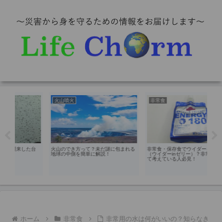
火山噴火
非常食
地
台
火山のでき方って？未だ謎に包まれる
非常食・保存食でウイダーインゼリー
地震
地球の中側を簡単に解説！
（ウイダーinゼリー）？非常食につい
嘘！
て考えている人必見！
ホーム
非常食
非常用の水は何がいいの？知らなき