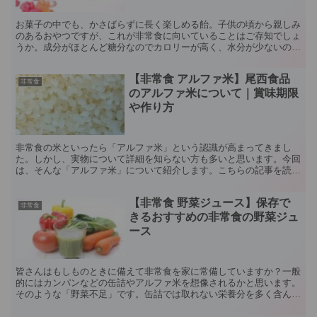
お菓子の中でも、かさばらずに長く楽しめる飴。子供の頃から親しみ
のあるおやつですが、これが非常食に向いていることはご存知でしょ
うか。成分がほとんど糖分なのでカロリーが高く、水分が少ないので
腐りにくいです。小さいのでちょっとした隙間さえあれば、...
【非常食 アルファ米】尾西食品
非常食
のアルファ米について｜賞味期限
や作り方
非常食の米といったら「アルファ米」という認識が高まってきまし
た。しかし、実物について詳細を知らない方も多いと思います。今回
は、そんな「アルファ米」について紹介します。こちらの記事を読む
ことで非常食の重要性を感じ取っていただけたら幸いです。 ...
【非常食 野菜ジュース】保存で
非常食
きるおすすめの非常食の野菜ジュ
ース
皆さんはもしものときに備えて非常食を家に常備していますか？一般
的にはカンパンなどの缶詰やアルファ米を想像されるかと思います。
そのような「野菜不足」です。缶詰では取れない栄養分を多く含んで
いる野菜ですが、非常時には野菜の摂取は難しいです。その...