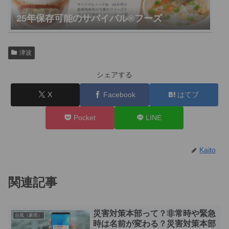
25年保存可能のサバイバル®︎フーズ
津波
シェアする
X
Facebook
はてブ
Pocket
LINE
Kaito
関連記事
災害対策本部って？非常時や緊急
台風（豪雨）
時は名前が変わる？災害対策本部