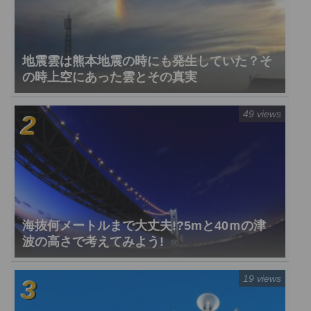
地震雲は熊本地震の時にも発生していた？そ
の時上空にあった雲とその真実
49 views
海抜何メートルまで大丈夫!?5mと40ｍの津
波の高さで考えてみよう!
19 views