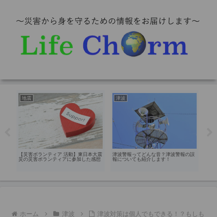
地震
津波
台
食に
豪雨
月に
【災害ボランティア 活動】東日本大震
津波警報ってどんな音？津波警報の誤
災の災害ボランティアに参加した感想
報についても紹介します！
ホーム
津波
津波対策は個人でもできる！？もしも