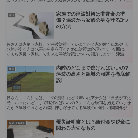
ませんか？この記事ではそんな皆さんのために豪雨について誰でも分
かるように解説していきます。それでは解説を始...
家族での津波対策は非常食の準
津波
備？津波から家族の身を守る3つ
の方法
皆さんは家庭（家族）で津波対策していますか？家の近くに海や川、
水路がある方は水害から身を守るために対策は必須です。 今回は、
そんな家庭（家族）で出来る津波対策について紹介します！ 津波の
怖さ 東日本大震災の津波による被害 皆さんの記憶にも残...
内陸のどこまで逃げればいいの?
地震
津波の高さと距離の相関を徹底解
説!
皆さん、こんにちは。この記事にたどり着いたアナタは「津波が来た
時、いったいどこまで逃げればいいの？」こんな疑問を抱えていませ
んか？津波の高さと内陸に押し寄せてくる津波の距離に相関関係があ
れば、逃げる時大きなヒントになりますよね…この記事では...
罹災証明書とは？給付金や税金に
停電（落雷）
関わる大切なもの