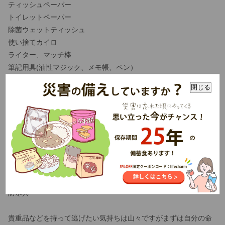
ティッシュペーパー
トイレットペーパー
除菌ウェットティッシュ
使い捨てカイロ
ライター、マッチ棒
筆記用具(油性マジック、メモ帳、ペン）
常備薬
閉じる
簡易トイレ
乾電池
現金・小銭
地図
懐中電灯
携帯ラジオ
歯ブラシ／歯磨き粉
レジャーシート
防寒具
貴重品などを持って逃げたい気持ちは山々ですがまずは自分の命