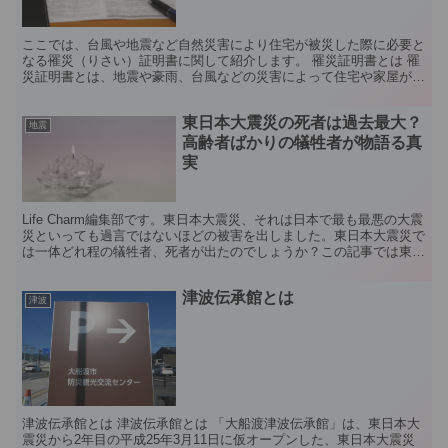
ここでは、台風や地震など自然災害により住宅が被災した際に必要と
なる罹災（りさい）証明書に関して紹介します。 罹災証明書とは 罹
災証明書とは、地震や豪雨、台風などの災害によって住宅や家屋が被
災した場合、被害の程度を市区町村に証明するものです。...
東日本大震災の死者は過去最大？
地震
高齢者ばかりの犠牲者が物語る真
実
Life Charm編集部です。東日本大震災、それは日本で最も最悪の大震
災といっても過言ではないほどの被害を出しました。東日本大震災で
は一体どれ程の犠牲者、死者が出たのでしょうか？この記事では東日
本大震災が生んだ被害について解説していきます...
津波伝承館とは
津波
津波伝承館とは 津波伝承館とは 「大船渡津波伝承館」は、東日本大
震災から2年目の平成25年3月11日に仮オープンした、東日本大震災