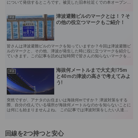
について発信するところです。被災した旧本社近くでの本オープンを
目指しつつ、当面は被災しなかった内陸にあるさいと...
津波避難ビルのマークとは！？そ
津波
の他の役立つマークもご紹介！
皆さんは津波避難ビルのマークを知っていますか？今回は津波避難ビ
ルのマークと、その他、津波が発生した時に役に立つマークを紹介し
ていきます。この記事を読めば短時間で皆さんの知らないマークを知
ることができます。 津波避難ビルのマーク 通常の津波避...
海抜何メートルまで大丈夫!?5m
津波
と40ｍの津波の高さで考えてみよ
う!
突然ですが、アナタのお住まいは海抜何mですか？ 津波対策をする
際、自分の住んでいる場所が海抜何メートルなのかを知らないことに
は何にも始まりませんよね。 この記事では津波対策をしたい人達に
向けて、 海抜と津波の高さを中心に、もし津波が押し寄せ...
回線を2つ持つと安心