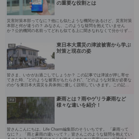
の重要な役割とは
災害対策本部ってなに？他にも似たような機関があるけど、災害対策
本部と何が違うの？ みなさん、このような疑問を抱えていません
か？公的機関の名前ってどれも似てる上に聞きなれなくて分かりずら
いですよね… 今回は数多くの防災対策を紹介するLife ...
東日本大震災の津波被害から学ぶ
地震
対策と現在の姿
皆さま、いかがお過ごしでしょうか？ この記事では津波が押し寄せ
てきた時、”どのような被害がもたらされ”、”どのような対策が必要な
のか”を東日本大震災を具体例に優しく説明していきます。この記事
を読めばアナタの生存確率が上がること間違いなしです...
豪雨とは？雨やゲリラ豪雨など
津波
様々な違いを紹介！
皆さんこんにちは。Life Charm編集部のそういちです。 「豪雨って
なに？」「雨と豪雨の違いって？」皆さんこのような疑問を抱えてい