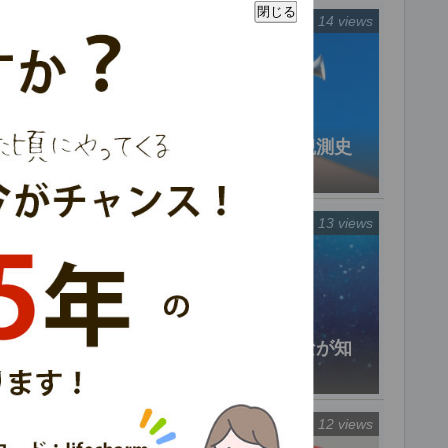
閉じる
14 views
津波の高さランキング！歴史観測史
上最も高い津波トップ3！
13 views
台風の名前がなぜ星座？みんなが知
らない隠された理由
12 views