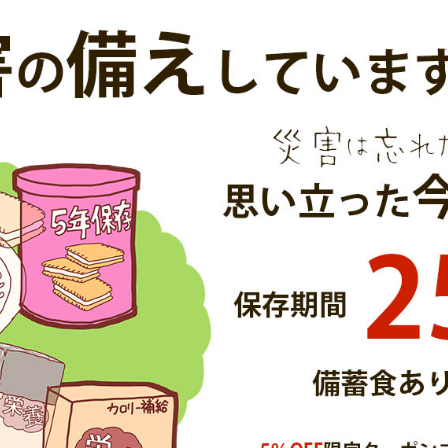
2019.06.06
難指示と避難勧告の違いって？区別できずにたくさ
の犠牲者が…
2019.05.25
山が噴火する仕組みって何？動画や実験でどこより
分かりやすく解説！