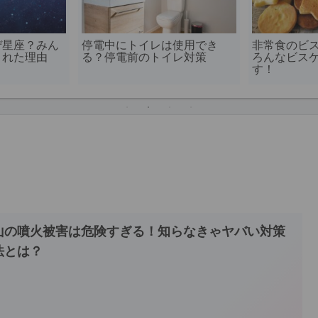
ぜ星座？みん
停電中にトイレは使用でき
非常食のビ
された理由
る？停電前のトイレ対策
ろんなビス
す！
山の噴火被害は危険すぎる！知らなきゃヤバい対策
法とは？