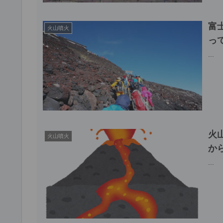
富
火山噴火
っ
...
火
火山噴火
か
...