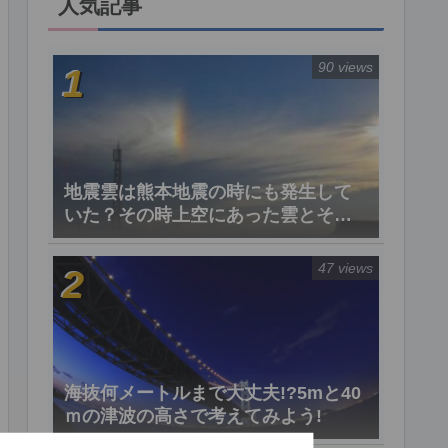
人気記事
90 views
地震雲は熊本地震の時にも発生して
いた？その時上空にあった雲とその
真実
47 views
海抜何メートルまで大丈夫!?5mと40
ｍの津波の高さで考えてみよう!