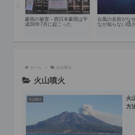
ス】保存
豪雨の被害－西日本豪雨は平
台風の名前がな
常食の野
成30年7月に起こった
なが知らない隠
ホーム
火山噴火
火山噴火
火
火山噴火
方
...