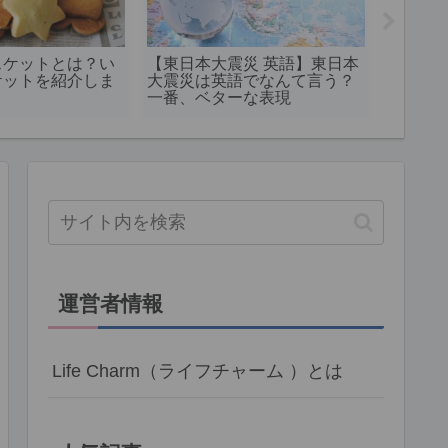
スケットとは？い
【東日本大震災 英語】東日本
東日本
ケットを紹介しま
大震災は英語でなんて言う？
チュー
一番、ベターな表現
運営者情報
Life Charm（ライフチャーム ）とは