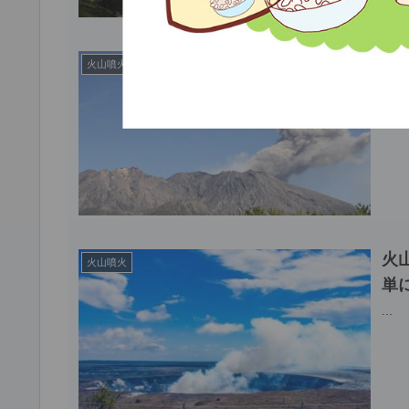
噴
火山噴火
ぐ
...
火
火山噴火
単
...