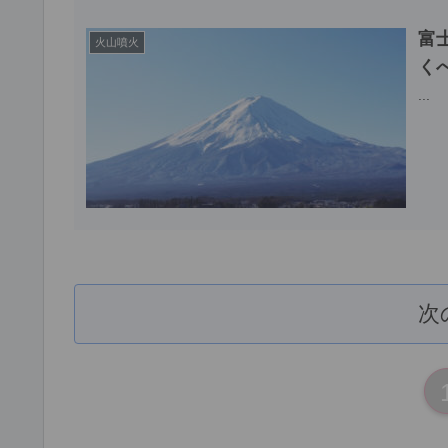
富
火山噴火
く
...
次