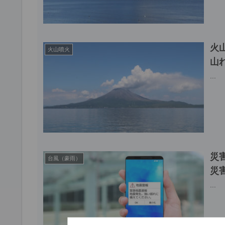
火
火山噴火
山
...
災
台風（豪雨）
災
...