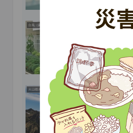
避
台風（豪雨）
ん
...
火
火山噴火
も
...