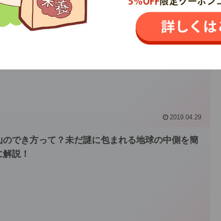
2019.05.11
火警戒レベルとは？レベル5が上限で最も危険！今す
避難せよ
2019.04.29
山のでき方って？未だ謎に包まれる地球の中側を簡
に解説！